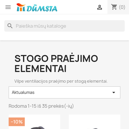
shopping_cart


(0)
search
STOGO PRAĖJIMO
ELEMENTAI
Vilpe ventiliacijos praėjimo per stogą elementai.

Aktualumas
Rodoma 1-15 iš 35 prekės(-ių)
−10%