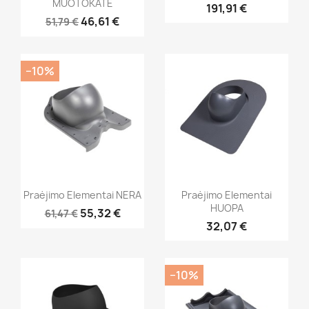
MUOTOKATE
191,91 €
46,61 €
51,79 €
−10%
Praėjimo Elementai NERA
Praėjimo Elementai
HUOPA
55,32 €
61,47 €
32,07 €
−10%