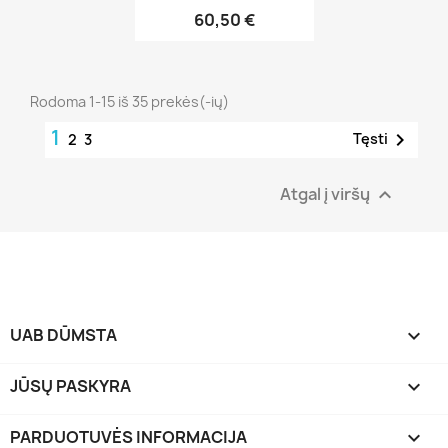
60,50 €
Rodoma 1-15 iš 35 prekės(-ių)
1

Tęsti
2
3
Atgal į viršų

UAB DŪMSTA

JŪSŲ PASKYRA

PARDUOTUVĖS INFORMACIJA
keyboard_arrow_down