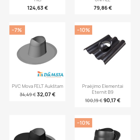
124,63 €
79,86 €
−7%
−10%
PVC Mova FELT Aukštam
Praėjimo Elementai
Eternit B9
32,07 €
34,49 €
90,17 €
100,19 €
−10%