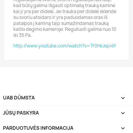
kad būtų galima išgauti optimalią trauką kamine
kai ji yra per didelė. Jei trauka per didelė sklendė
su svoriu atsidaro ir yra paduodamas oras iš
patalpos į kaminą taip sumažindamas trauką
katilo degimo kameroje. Reguliuoti galima nuo 10
iki 35 Pa.
http://www.youtube.com/watch?v=Tr0hkJspi4Y
UAB DŪMSTA

JŪSŲ PASKYRA

PARDUOTUVĖS INFORMACIJA
keyboard_arrow_down