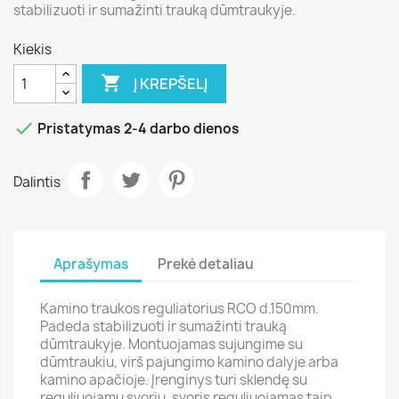
stabilizuoti ir sumažinti trauką dūmtraukyje.
Kiekis

Į KREPŠELĮ

Pristatymas 2-4 darbo dienos
Dalintis
Aprašymas
Prekė detaliau
Kamino traukos reguliatorius RCO d.150mm.
Padeda stabilizuoti ir sumažinti trauką
dūmtraukyje. Montuojamas sujungime su
dūmtraukiu, virš pajungimo kamino dalyje arba
kamino apačioje. Įrenginys turi sklendę su
reguliuojamu svoriu, svoris reguliuojamas taip,