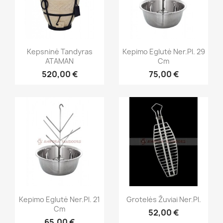
Kepsninė Tandyras
Kepimo Eglutė Ner.pl. 29
ATAMAN
Cm
TIK INTERNETU
520,00 €
75,00 €
Kepimo Eglutė Ner.pl. 21
Grotelės Žuviai Ner.pl.
Cm
52,00 €
65,00 €