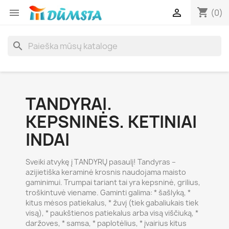
shopping_cart


(0)
search
TANDYRAI.
KEPSNINĖS. KETINIAI
INDAI
Sveiki atvykę į TANDYRŲ pasaulį! Tandyras –
azijietiška keraminė krosnis naudojama maisto
gaminimui. Trumpai tariant tai yra kepsninė, grilius,
troškintuvė viename. Gaminti galima: * šašlyką, *
kitus mėsos patiekalus, * žuvį (tiek gabaliukais tiek
visą), * paukštienos patiekalus arba visą viščiuką, *
daržoves, * samsa, * paplotėlius, * įvairius kitus